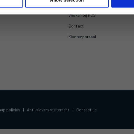
Management
Po
Werken bij KCS
Contact
Klantenportaal
up policies
|
Anti-slavery statement
|
Contact us