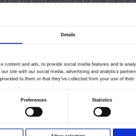
eze voor enige aansprakelijkheid die niet kan worden uitgesloten o
ubliceerde informatie te allen tijde zonder voorafgaande kennisgev
opgeslagen in een retrievalsysteem vertaal in een andere taal of c
ing van Kerridge Commercial Systems Limited.
Details
×
n voorbehouden
e content and ads, to provide social media features and to analy
Same team. Same service. New name.
 our site with our social media, advertising and analytics partn
 provided to them or that they’ve collected from your use of their
Kerridge Commercial Systems has rebranded to Klipboard.
Branches
Over ons
R
Preferences
Statistics
Get to know Klipboard
Groothandel &
Nieuws
Su
Distributie
Diensten
Ev
Verhuur
Over ons
Pa
Overige
Allow selection