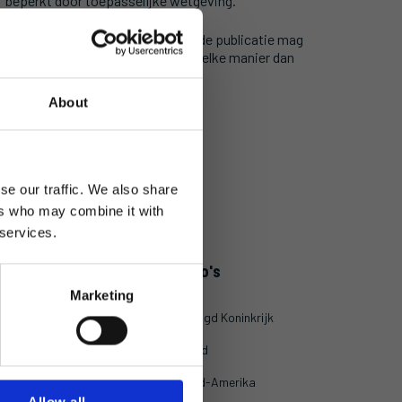
f beperkt door toepasselijke wetgeving.
ing wijzigen. Geen enkel deel van de publicatie mag
omputertaal, in welke vorm of op welke manier dan
About
se our traffic. We also share
ers who may combine it with
 services.
esources
Regio's
Marketing
ccesverhalen
Verenigd Koninkrijk
ents
Ierland
rtners
Noord-Amerika
Allow all