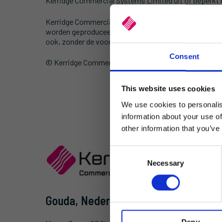
Kerridge Commercial Systems Limited uit of beperkt d
Kerridge Commercial Systems kan de inhoud van de gep
worden geproduceerd, overgedragen, getranscribeerd, 
ook, zonder de voorafgaande schriftelijke toestemm
Consent
© Kerridge Commercial Systems Limited alle rechte
This website uses cookies
We use cookies to personalis
information about your use of
other information that you’ve
C
Necessary
o
n
s
Gouda, Nederland
e
n
Deny