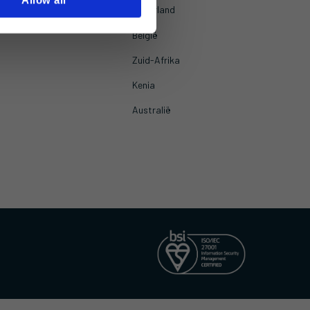
licies
Nederland
België
Zuid-Afrika
Kenia
Australië