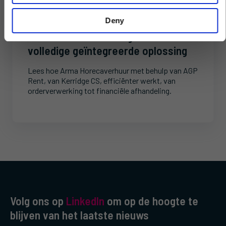
Verhuur
Deny
Arma Horecaverhuur gebruikt 1
volledige geïntegreerde oplossing
Lees hoe Arma Horecaverhuur met behulp van AGP
Rent, van Kerridge CS, efficiënter werkt, van
orderverwerking tot financiële afhandeling.
Volg ons op
LinkedIn
om op de hoogte te
blijven van het laatste nieuws