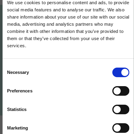
We use cookies to personalise content and ads, to provide
social media features and to analyse our traffic. We also
share information about your use of our site with our social
media, advertising and analytics partners who may
combine it with other information that you’ve provided to
Wil je weten wat we
×
them or that they’ve collected from your use of their
services.
voor jouw bedrijf
kunnen betekenen?
Hetzelfde team. Dezelfde service.
C
Necessary
o
Een nieuwe naam.
Neem vandaag nog contact op
n
s
Preferences
e
Ontdek Klipboard
n
t
Statistics
S
e
Marketing
l