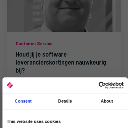
Customer Service
Houd jij je software
leverancierskortingen nauwkeurig
bij?
Mark Steggall, Product Management Manager bij
KCS, vertelt de voordelen van het gebruik van onze
ERP software voor het beheren van...
Consent
Details
About
This website uses cookies