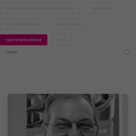
DOCUMENT-EN FACTUURVERWERKING
FINANCIËN
AUTOMATERIALEN
CLOUD / SAAS
CUSTOMER SERVICE
ERP